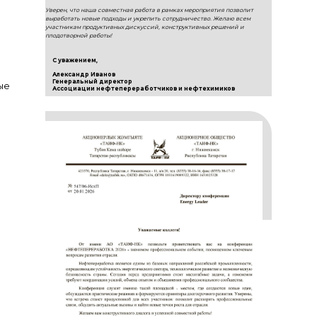
Уверен, что наша совместная работа в рамках мероприятия позволит
выработать новые подходы и укрепить сотрудничество. Желаю всем
участникам продуктивных дискуссий, конструктивных решений и
плодотворной работы!
С уважением,
Александр Иванов
Генеральный директор
ые
Ассоциации нефтепереработчиков и нефтехимиков
и,
ют
льства
шение
ода.
а
и
и.