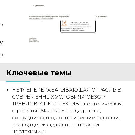
сте
ую
5!
тся
ых
ит
ь
Ключевые темы
НЕФТЕПЕРЕРАБАТЫВАЮЩАЯ ОТРАСЛЬ В
ые
СОВРЕМЕННЫХ УСЛОВИЯХ: ОБЗОР
ТРЕНДОВ И ПЕРСПЕКТИВ: энергетическая
и,
стратегия РФ до 2050 года, рынки,
сотрудничество, логистические цепочки,
ют
гос поддержка, увеличение роли
льства
нефтехимии