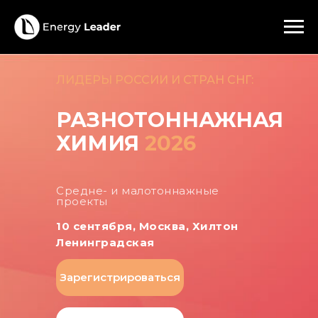
ЛИДЕРЫ РОССИИ И СТРАН СНГ:
РАЗНОТОННАЖНАЯ
ХИМИЯ
2026
Средне- и малотоннажные
проекты
10 сентября, Москва, Хилтон
Ленинградская
Зарегистрироваться