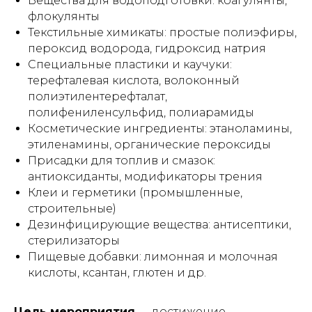
Вещества для водоподготовки: коагулянты,
флокулянты
Текстильные химикаты: простые полиэфиры,
пероксид водорода, гидроксид натрия
Специальные пластики и каучуки:
терефталевая кислота, волоконный
полиэтилентерефталат,
полифениленсульфид, полиарамиды
Косметические ингредиенты: этаноламины,
этиленамины, органические пероксиды
Присадки для топлив и смазок:
антиоксиданты, модификаторы трения
Клеи и герметики (промышленные,
строительные)
Дезинфицирующие вещества: антисептики,
стерилизаторы
Пищевые добавки: лимонная и молочная
кислоты, ксантан, глютен и др.
Цель мероприятия
— достижение