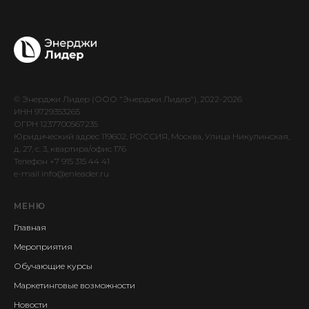
© Энерджи Лидер (ООО "Энерджи Лидер"), 2022-2026
ИНН 9729353265
ОГРН 1237700567235
Юридический адрес 119602, РОССИЯ, Москва, Улица Никулинская,
д. 27, c. 3, квартира/офис 176
Телефон +7 915 315 44 41
e-mail info@enleader.ru
МЕНЮ
Главная
Мероприятия
Обучающие курсы
Маркетинговые возможности
Новости