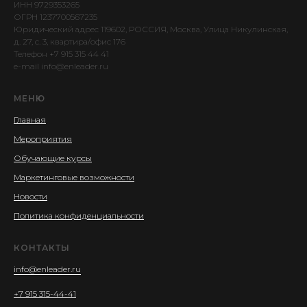
ИНН 9729353265
ОГРН 1237700567235
Юридический адрес 119602, РОССИЯ, Москва, Улица Никулинская,
д. 27, c. 3, квартира/офис 176
Телефон +7 915 315 44 41
e-mail info@enleader.ru
МЕНЮ
Главная
Мероприятия
Обучающие курсы
Маркетинговые возможности
Новости
Политика конфиденциальности
КОНТАКТЫ
info@enleader.ru
+7 915 315-44-41