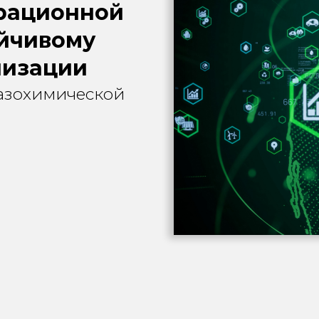
рационной
ойчивому
низации
газохимической