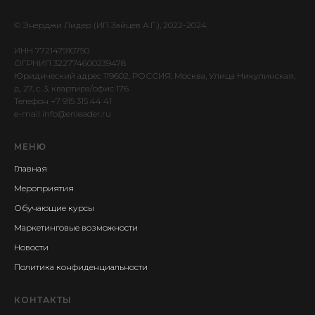
© Энерджи Лидер (ИП Зайцев А.Г.), 2022-2024
ИНН 772147910750
ОГРНИП 322774600239478
Юридический адрес 119602, РОССИЯ, Москва, Улица Никулинская,
д. 27, c. 3, квартира/офис 176
Телефон +7 915 315 44 41
e-mail info@enleader.ru
МЕНЮ
Главная
Мероприятия
Обучающие курсы
Маркетинговые возможности
Новости
Политика конфиденциальности
КОНТАКТЫ