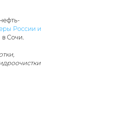
нефть-
еры России и
 в Сочи.
отки,
гидроочистки