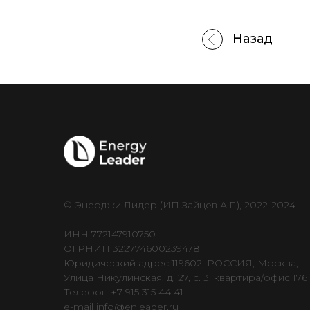
Назад
© Энерджи Лидер (ИП Зайцев А.Г.), 2022-2024
ИНН 772147910750
ОГРНИП 322774600239478
Юридический адрес 119602, РОССИЯ, Москва,
Улица Никулинская, д. 27, c. 3, квартира/офис 176
Телефон +7 915 315 44 41
e-mail info@enleader.ru