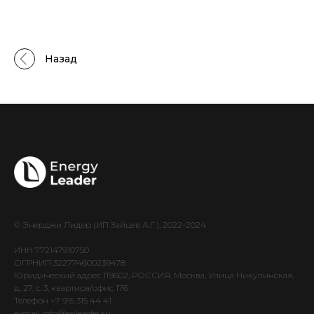
Назад
© Энерджи Лидер (ИП Зайцев А.Г.), 2022-2024
ИНН 772147910750
ОГРНИП 322774600239478
Юридический адрес 119602, РОССИЯ, Москва, Улица Никулинская,
д. 27, c. 3, квартира/офис 176
Телефон +7 915 315 44 41
e-mail info@enleader.ru