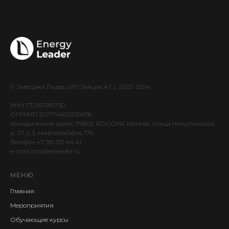
© Энерджи Лидер (ИП Зайцев А.Г.), 2022-2024
ИНН 772147910750
ОГРНИП 322774600239478
Юридический адрес 119602, РОССИЯ, Москва, Улица Никулинская,
д. 27, c. 3, квартира/офис 176
Телефон +7 915 315 44 41
e-mail info@enleader.ru
МЕНЮ
Главная
Мероприятия
Обучающие курсы